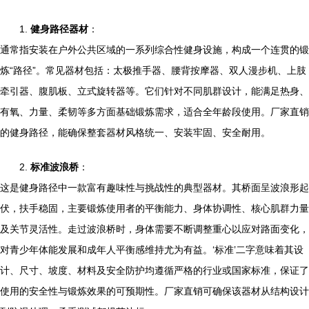
1.
健身路径器材
：
通常指安装在户外公共区域的一系列综合性健身设施，构成一个连贯的锻
炼“路径”。常见器材包括：太极推手器、腰背按摩器、双人漫步机、上肢
牵引器、腹肌板、立式旋转器等。它们针对不同肌群设计，能满足热身、
有氧、力量、柔韧等多方面基础锻炼需求，适合全年龄段使用。厂家直销
的健身路径，能确保整套器材风格统一、安装牢固、安全耐用。
2.
标准波浪桥
：
这是健身路径中一款富有趣味性与挑战性的典型器材。其桥面呈波浪形起
伏，扶手稳固，主要锻炼使用者的平衡能力、身体协调性、核心肌群力量
及关节灵活性。走过波浪桥时，身体需要不断调整重心以应对路面变化，
对青少年体能发展和成年人平衡感维持尤为有益。‘标准’二字意味着其设
计、尺寸、坡度、材料及安全防护均遵循严格的行业或国家标准，保证了
使用的安全性与锻炼效果的可预期性。厂家直销可确保该器材从结构设计