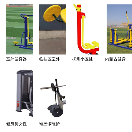
区健身器材
材产业 从
工贸 多元
身器材 维
价格解析
批发到厂家
健身器材产
尔健身器材
社区公园
的全面解析
品一览，打
健身器材
DC251太极
造家庭与商
轮助力老年
用健身新体
健康
验
室外健身器
临桂区室外
柳州小区健
内蒙古健身
材价格与选
健身器材全
身器材优选
器材 品质
购指南 双
解析 安全
宏励厂家的
保障，价格
人坐蹬器与
健身知多点
优质规格与
透明之选
两联单杠图
价格详解
片解析
健身房女性
谁应该维护