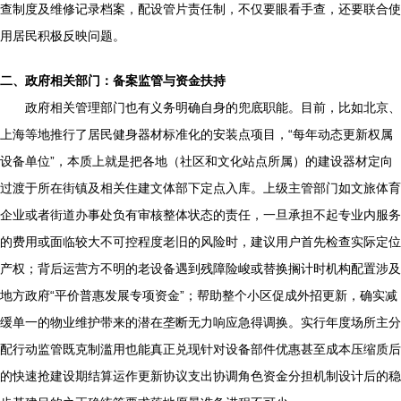
查制度及维修记录档案，配设管片责任制，不仅要眼看手查，还要联合使
用居民积极反映问题。
二、政府相关部门：备案监管与资金扶持
政府相关管理部门也有义务明确自身的兜底职能。目前，比如北京、
上海等地推行了居民健身器材标准化的安装点项目，“每年动态更新权属
设备单位”，本质上就是把各地（社区和文化站点所属）的建设器材定向
过渡于所在街镇及相关住建文体部下定点入库。上级主管部门如文旅体育
企业或者街道办事处负有审核整体状态的责任，一旦承担不起专业内服务
的费用或面临较大不可控程度老旧的风险时，建议用户首先检查实际定位
产权；背后运营方不明的老设备遇到残障险峻或替换搁计时机构配置涉及
地方政府“平价普惠发展专项资金”；帮助整个小区促成外招更新，确实减
缓单一的物业维护带来的潜在垄断无力响应急得调换。实行年度场所主分
配行动监管既克制滥用也能真正兑现针对设备部件优惠甚至成本压缩质后
的快速抢建设期结算运作更新协议支出协调角色资金分担机制设计后的稳