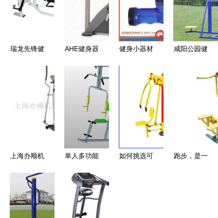
瑞龙先锋健
AHE健身器
健身小器材
咸阳公园健
身器械加盟
材 打造你
系列 健身
身器械,老
健康蓝海中
的全能家庭
电子计数卡
年人健身器
的财富新机
健身房
路里握力器
材,广场健
遇
塑料柄握力
身器材厂
器专利产品
家,
厂家直销健
身器材图
上海办顺机
单人多功能
如何挑选可
跑步，是一
片|健身小
电科技 非
健身器材
靠的组合健
种无法模仿
器材系列
传统健身器
3D设计 融
身用品批发
的飘逸（小
健身电子计
材的多维探
合CAD图与
厂家？优质
众视角➕广
数卡路里握
索与服务生
ProE三维
货源与供应
告⚠️健身装