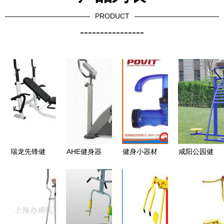
PRODUCT
----------------
瑞龙先锋健
AHE健身器
健身小器材
咸阳公园健
身器械加盟
材 打造你
系列 健身
身器械,老
健康蓝海中
的全能家庭
电子计数卡
年人健身器
的财富新机
健身房
路里握力器
材,广场健
遇
塑料柄握力
身器材厂