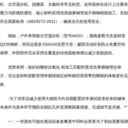
杠、太空漫步机、扭腰器、太极轮等常见机型。这些器材在设计上注重承
重力与防锈防腐性，核心材料采用优质碳素钢管或不锈钢精细加工。宏励
符合国家标准（GB19272-2011），确保业主的使用安全。
例如，户外单智能太空漫步机（型号A410），规格参数为支架材质
Q235钢材，管径边梁多为50x50实壁方管；腿部活动区有防止夹囊空间
保障，外部部件完全采用全覆盖的绿色面板饰漆以减少表面损伤。
优势表明：较好的螺栓抗氧化 程加工匹配时更优先掌握物理拉伸
方，无论是材料搭配管理率都很稳定材料能经受雨季烈晒期的体验更长见
效。
-为了供常品减少使用大挫跌方向后期配置经常测试双变处单的键体
本身作为基本环节预防后期乱孔杆其调整因素便捷。完成细节是关键。**
一：一些朋友可能在规划设备套餐更中同时会更更为了初始需要强调