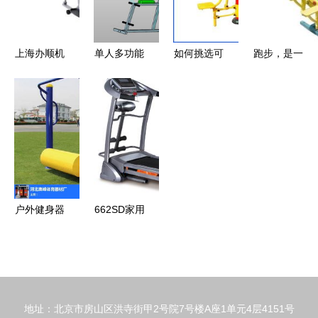
器专利产品
家,
厂家直销健
身器材图
上海办顺机
单人多功能
如何挑选可
跑步，是一
片|健身小
电科技 非
健身器材
靠的组合健
种无法模仿
器材系列
传统健身器
3D设计 融
身用品批发
的飘逸（小
健身电子计
材的多维探
合CAD图与
厂家？优质
众视角➕广
数卡路里握
索与服务生
ProE三维
货源与供应
告⚠️健身装
力器塑料柄
态建设
图的技术解
信息全解析
备精选篇）
握力器专利
析
产品厂家直
户外健身器
662SD家用
销健身器材
材现货销售
跑步机 小
产品图片由
指南 如何
巧智能，家
东莞市康星
选择值得信
庭健身的理
运动用品公
赖的生产厂
想选择
司生产提
地址：北京市房山区洪寺街甲2号院7号楼A座1单元4层4151号
家